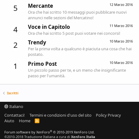
Mercante
12 Marzo 2016
5
Ora che hai scritto 10 messaggi puoi pubblicare nuovi
annunci nelle sezioni del Mercatino!
Voce in Capitolo
11 Marzo 2016
4
Ora che hai scritto 5 post puoi votare nei concorsi!
Trendy
10 Marzo 2016
2
Per la prima volta a qualcuno è piaciuta una cosa che hai
postato.
Primo Post
10 Marzo 2016
1
Un piccolo passo per te, e un meno che insignificante
passo per l'umanità.
Iscritti
Italiano
Contattaci!
Termini e condizioni d'uso del sito
Policy Privacy
Aiuto
Home
R
S
S
®
Forum software by XenForo
© 2010-2019 XenForo Ltd.
©2010-2018 Traduzione Italiana a cura di
XenForo Italia