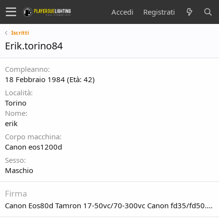
Accedi
Registrati
Iscritti
Erik.torino84
Compleanno
18 Febbraio 1984 (Età: 42)
Località
Torino
Nome
erik
Corpo macchina
Canon eos1200d
Sesso
Maschio
Firma
Canon Eos80d Tamron 17-50vc/70-300vc Canon fd35/fd50....