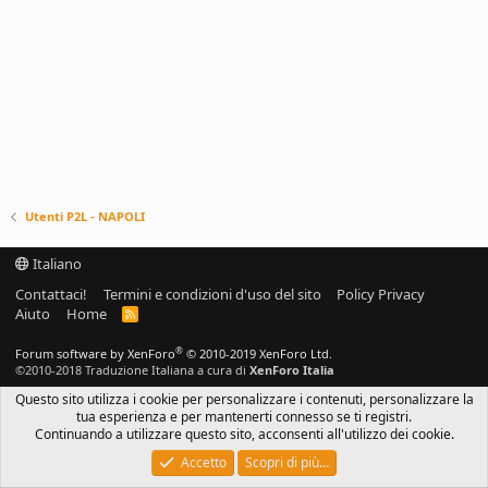
Utenti P2L - NAPOLI
Italiano
Contattaci!
Termini e condizioni d'uso del sito
Policy Privacy
Aiuto
Home
R
S
S
®
Forum software by XenForo
© 2010-2019 XenForo Ltd.
©2010-2018 Traduzione Italiana a cura di
XenForo Italia
Questo sito utilizza i cookie per personalizzare i contenuti, personalizzare la
tua esperienza e per mantenerti connesso se ti registri.
Continuando a utilizzare questo sito, acconsenti all'utilizzo dei cookie.
Accetto
Scopri di più…