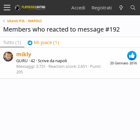
Accedi
Registrati
Utenti P2L - NAPOLI
Members who reacted to message #192
Tutto
(1)
Mi piace
(1)
mikly
GURU
·
42
·
Scrive da
napoli
20 Gennaio 2016
Messaggi
3.731
Reaction score
2.651
Punti
205