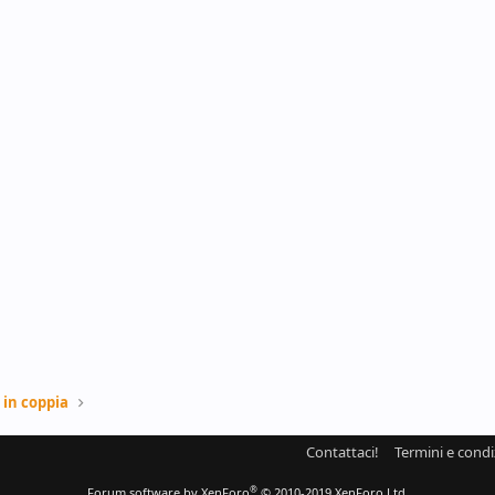
 in coppia
Contattaci!
Termini e condi
®
Forum software by XenForo
© 2010-2019 XenForo Ltd.