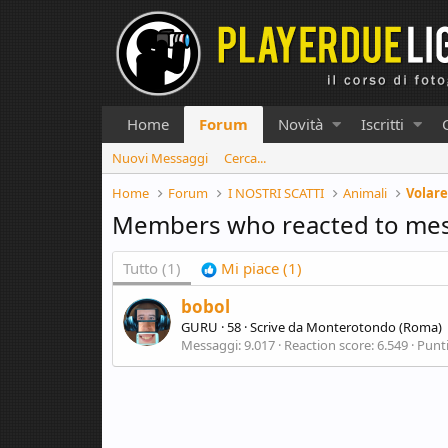
Home
Forum
Novità
Iscritti
Nuovi Messaggi
Cerca...
Home
Forum
I NOSTRI SCATTI
Animali
Volare
Members who reacted to me
Tutto
(1)
Mi piace
(1)
bobol
GURU
·
58
·
Scrive da
Monterotondo (Roma)
Messaggi
9.017
Reaction score
6.549
Punt