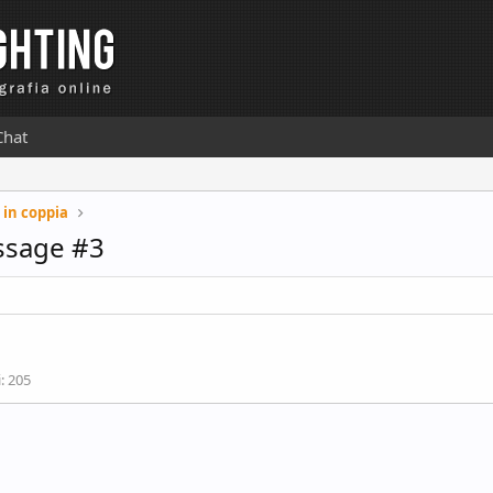
Chat
 in coppia
ssage #3
i
205