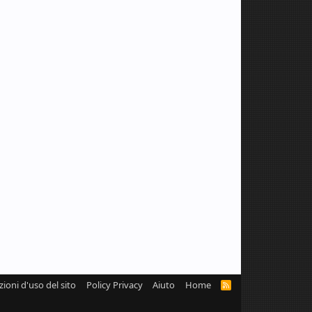
zioni d'uso del sito
Policy Privacy
Aiuto
Home
R
S
S