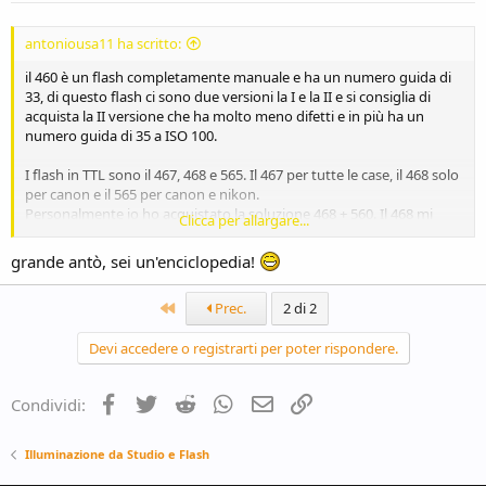
:
antoniousa11 ha scritto:
il 460 è un flash completamente manuale e ha un numero guida di
33, di questo flash ci sono due versioni la I e la II e si consiglia di
acquista la II versione che ha molto meno difetti e in più ha un
numero guida di 35 a ISO 100.
I flash in TTL sono il 467, 468 e 565. Il 467 per tutte le case, il 468 solo
per canon e il 565 per canon e nikon.
Personalmente io ho acquistato la soluzione 468 + 560. Il 468 mi
Clicca per allargare...
servirà come flash per eventi e come secondo punto luce, mentre il
560 farà il primo punto luce in studio.
grande antò, sei un'enciclopedia!
Se avete esigenze che vanno oltre al semplice fotoamatore non vi
Primo
Prec.
2 di 2
consiglio i yongnuo siccome non sono per niente affidabili.
Devi accedere o registrarti per poter rispondere.
Vi lascio questo link che spiega le basi (TTL, NG...) del flash:
http://www.chrysis.net/photo/photo_man/txt/flash.htm
Facebook
Twitter
Reddit
WhatsApp
e-mail
Link
Condividi:
Illuminazione da Studio e Flash