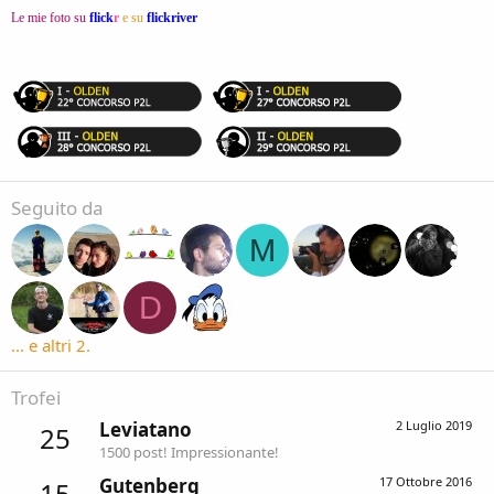
Le mie foto su
flick
r
e su
flickriver
Seguito da
M
D
... e altri 2.
Trofei
Leviatano
2 Luglio 2019
25
1500 post! Impressionante!
Gutenberg
17 Ottobre 2016
15