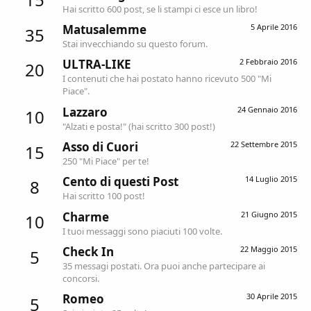
Hai scritto 600 post, se li stampi ci esce un libro!
Matusalemme
5 Aprile 2016
35
Stai invecchiando su questo forum.
ULTRA-LIKE
2 Febbraio 2016
20
I contenuti che hai postato hanno ricevuto 500 "Mi
Piace".
Lazzaro
24 Gennaio 2016
10
"Alzati e posta!" (hai scritto 300 post!)
Asso di Cuori
22 Settembre 2015
15
250 "Mi Piace" per te!
Cento di questi Post
14 Luglio 2015
8
Hai scritto 100 post!
Charme
21 Giugno 2015
10
I tuoi messaggi sono piaciuti 100 volte.
Check In
22 Maggio 2015
5
35 messagi postati. Ora puoi anche partecipare ai
concorsi.
Romeo
30 Aprile 2015
5