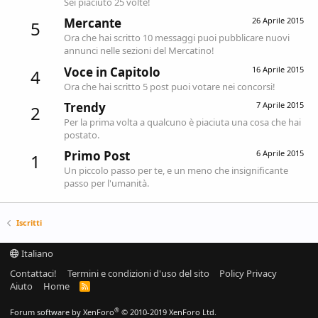
Sei piaciuto 25 volte!
Mercante
26 Aprile 2015
5
Ora che hai scritto 10 messaggi puoi pubblicare nuovi
annunci nelle sezioni del Mercatino!
Voce in Capitolo
16 Aprile 2015
4
Ora che hai scritto 5 post puoi votare nei concorsi!
Trendy
7 Aprile 2015
2
Per la prima volta a qualcuno è piaciuta una cosa che hai
postato.
Primo Post
6 Aprile 2015
1
Un piccolo passo per te, e un meno che insignificante
passo per l'umanità.
Iscritti
Italiano
Contattaci!
Termini e condizioni d'uso del sito
Policy Privacy
Aiuto
Home
R
S
S
®
Forum software by XenForo
© 2010-2019 XenForo Ltd.