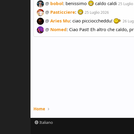
@
bobol
:
benissimo
caldo caldi
25 Luglio
@
Pasticciere
:
25 Luglio 2026
@
Aries Mu
:
ciao piccioccheddu!
26 Lug
@
Nomed
:
Ciao Past! Eh altro che caldo, 
Home
Italiano