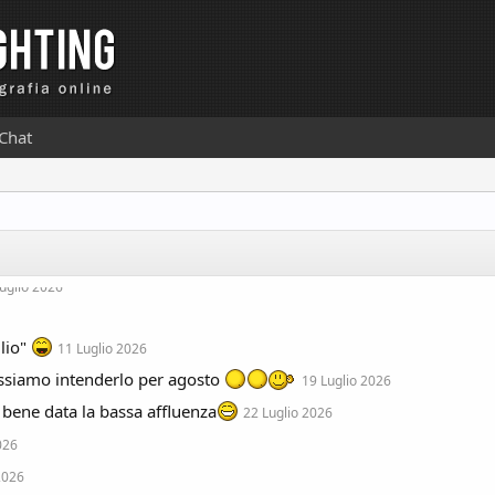
Chat
Luglio 2026
uglio 2026
glio"
11 Luglio 2026
possiamo intenderlo per agosto
19 Luglio 2026
 bene data la bassa affluenza
22 Luglio 2026
026
2026