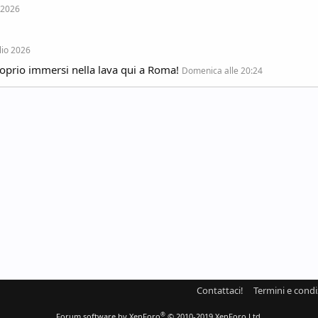
 2026
lio 2026
proprio immersi nella lava qui a Roma!
Domenica alle 20:24
Contattaci!
Termini e condi
®
Forum software by XenForo
© 2010-2019 XenForo Ltd.