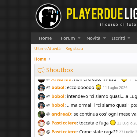
Home
Forum
Novità
Iscritti
Ultime Attività
Registrati
Home
Shoutbox
@
Pasticciere
:
Cosa ci siamo quasi?
10 
@
Aries Mu
:
non ci credo, il Past!
11 L
@
bobol
:
eccoloooooo
11 Luglio 2026
@
bobol
:
intendevo "ci siamo quasi....a Lu
@
bobol
:
...ma ormai il "ci siamo quasi" 
@
andreaD
:
se continua cos' ogni mese va
@
Pasticciere
:
toccata e fuga
23 Luglio 2
@
Pasticciere
:
Come state raga??
23 Luglio 