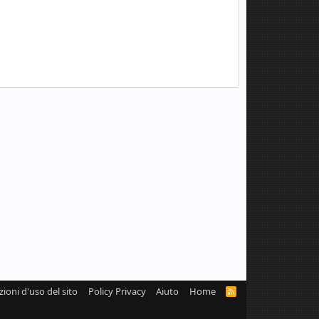
zioni d'uso del sito
Policy Privacy
Aiuto
Home
R
S
S