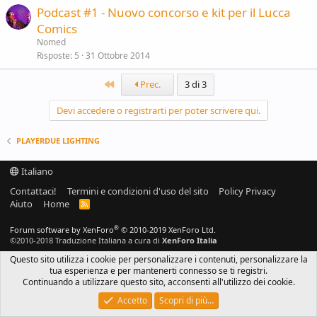
Podcast #1 - Nuovo concorso e kit per il Lucca
Comics
Nomed
Risposte
5
31 Ottobre 2014
Primo
Prec.
3 di 3
Devi accedere o registrarti per poter scrivere qui.
PLAYERDUE LIGHTING
Italiano
Contattaci!
Termini e condizioni d'uso del sito
Policy Privacy
Aiuto
Home
R
S
S
®
Forum software by XenForo
© 2010-2019 XenForo Ltd.
©2010-2018 Traduzione Italiana a cura di
XenForo Italia
Questo sito utilizza i cookie per personalizzare i contenuti, personalizzare la
tua esperienza e per mantenerti connesso se ti registri.
Continuando a utilizzare questo sito, acconsenti all'utilizzo dei cookie.
Accetto
Scopri di più…