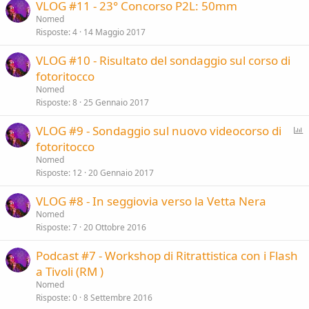
VLOG #11 - 23° Concorso P2L: 50mm
Nomed
Risposte
4
14 Maggio 2017
VLOG #10 - Risultato del sondaggio sul corso di
fotoritocco
Nomed
Risposte
8
25 Gennaio 2017
S
VLOG #9 - Sondaggio sul nuovo videocorso di
o
fotoritocco
n
Nomed
d
Risposte
12
20 Gennaio 2017
a
VLOG #8 - In seggiovia verso la Vetta Nera
g
Nomed
g
Risposte
7
20 Ottobre 2016
i
o
Podcast #7 - Workshop di Ritrattistica con i Flash
a Tivoli (RM )
Nomed
Risposte
0
8 Settembre 2016