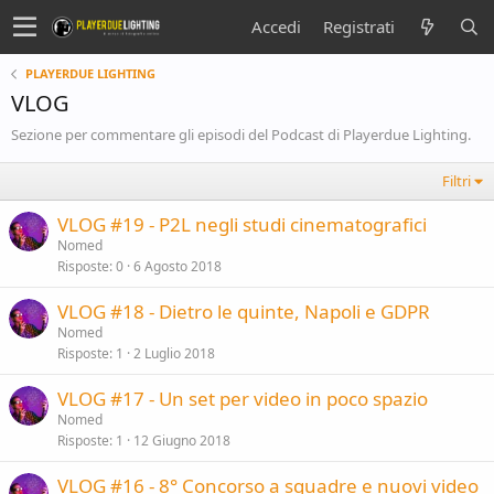
Accedi
Registrati
PLAYERDUE LIGHTING
VLOG
Sezione per commentare gli episodi del Podcast di Playerdue Lighting.
Filtri
VLOG #19 - P2L negli studi cinematografici
Nomed
Risposte
0
6 Agosto 2018
VLOG #18 - Dietro le quinte, Napoli e GDPR
Nomed
Risposte
1
2 Luglio 2018
VLOG #17 - Un set per video in poco spazio
Nomed
Risposte
1
12 Giugno 2018
VLOG #16 - 8° Concorso a squadre e nuovi video