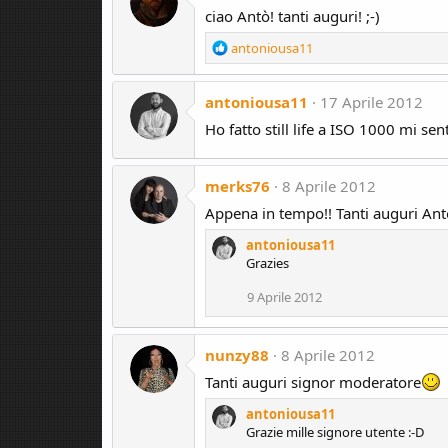
t
ciao Antò! tanti auguri! ;-)
i
o
R
antoniousa11
n
e
s
a
:
antoniousa11
c
17 Aprile 2012
t
Ho fatto still life a ISO 1000 mi se
i
o
n
merks76
8 Aprile 2012
s
:
Appena in tempo!! Tanti auguri Ant
antoniousa11
Grazies
9 Aprile 2012
nunzy88
8 Aprile 2012
Tanti auguri signor moderatore
antoniousa11
Grazie mille signore utente :-D