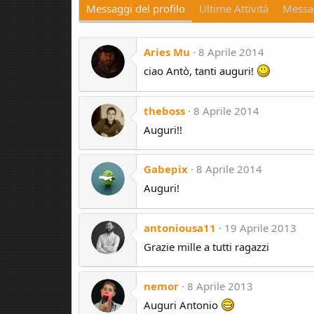
Messaggi del profilo
Ultime Attività
Messag
Aries Mu
8 Aprile 2014
ciao Antò, tanti auguri!
theboss
8 Aprile 2014
Auguri!!
Gabepix
8 Aprile 2014
Auguri!
antoniousa11
19 Aprile 2013
Grazie mille a tutti ragazzi
nemor
8 Aprile 2013
Auguri Antonio