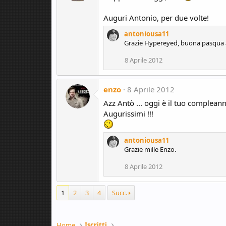
Auguri Antonio, per due volte!
antoniousa11
Grazie Hypereyed, buona pasqua a
8 Aprile 2012
enzo
8 Aprile 2012
Azz Antò ... oggi è il tuo compleanno
Augurissimi !!!
antoniousa11
Grazie mille Enzo.
8 Aprile 2012
1
2
3
4
Succ.
Home
Iscritti