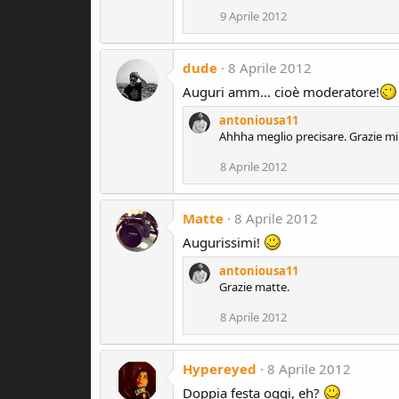
9 Aprile 2012
dude
8 Aprile 2012
Auguri amm... cioè moderatore!
antoniousa11
Ahhha meglio precisare. Grazie mi
8 Aprile 2012
Matte
8 Aprile 2012
Augurissimi!
antoniousa11
Grazie matte.
8 Aprile 2012
Hypereyed
8 Aprile 2012
Doppia festa oggi, eh?