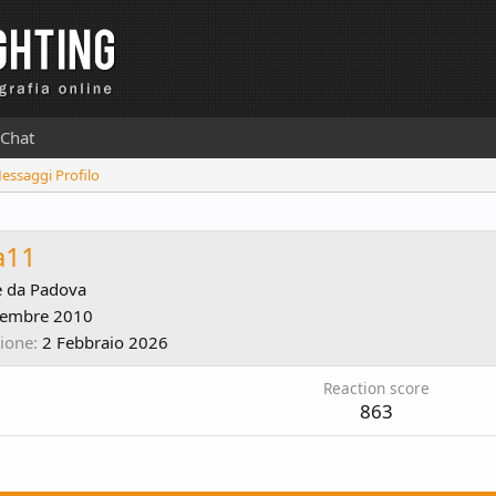
Chat
Messaggi Profilo
a11
e da
Padova
cembre 2010
zione
2 Febbraio 2026
Reaction score
863