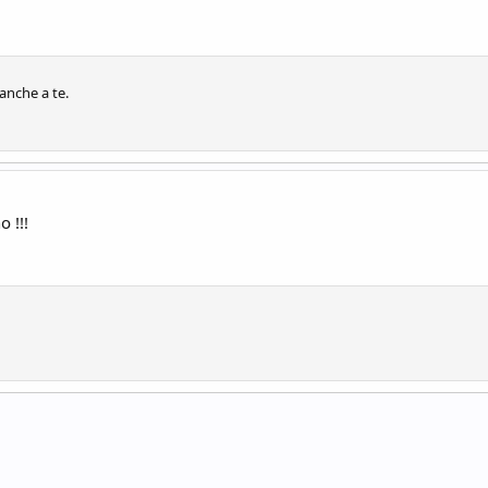
nche a te.
 !!!