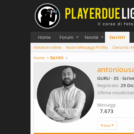
Home
Forum
Novità
Iscritti
Visitatori online
Nuovi Messaggi Profilo
Cerca tra i 
Home
Iscritti
antonious
GURU
·
35
·
Scriv
Registrato
29 Di
Ultima visualizza
Messaggi
7.673
Trova