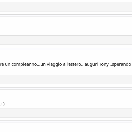
 un compleanno...un viaggio all'estero...auguri Tony...sperando 
;-)