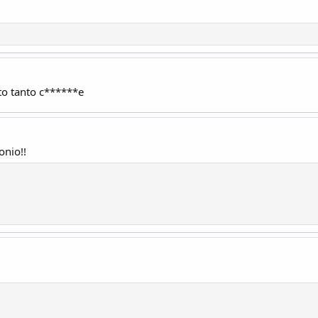
nto tanto c******e
onio!!