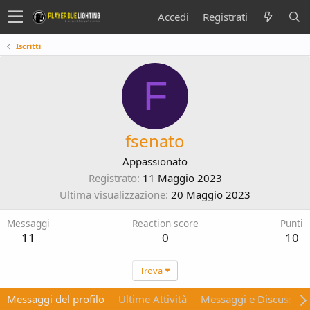
Accedi
Registrati
Iscritti
F
fsenato
Appassionato
Registrato
11 Maggio 2023
Ultima visualizzazione
20 Maggio 2023
Messaggi
Reaction score
Punti
11
0
10
Trova
Messaggi del profilo
Ultime Attività
Messaggi e Discussion