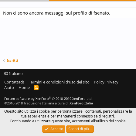
Non ci sono ancora messaggi sul profilo di fsenato.
Iscritti
Italiano
Contattaci!
Termini e condizioni d'uso del sito
Policy Privacy
Aiuto
Home
R
S
S
®
Forum software by XenForo
© 2010-2019 XenForo Ltd.
©2010-2018 Traduzione Italiana a cura di
XenForo Italia
Questo sito utilizza i cookie per personalizzare i contenuti, personalizzare la
tua esperienza e per mantenerti connesso se ti registri.
Continuando a utilizzare questo sito, acconsenti all'utilizzo dei cookie.
Accetto
Scopri di più…