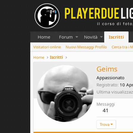
Home
Forum
Novità
Iscritti
Visitatori online
Nuovi Messaggi Profilo
Cerca tra i 
Home
Iscritti
Geims
Appassionato
Registrato
10 Apr
Ultima visualizza
Messaggi
41
Trova