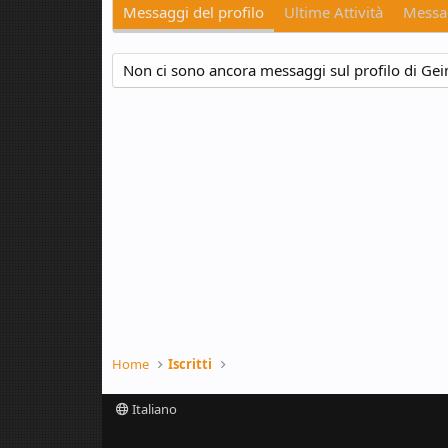
Messaggi del profilo
Ultime Attività
Messag
Non ci sono ancora messaggi sul profilo di Gei
Home
Iscritti
Italiano