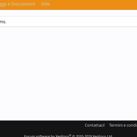
gi e Discussioni
Info
ms.
Contattaci!
Termini e condi
®
Forum software by XenForo
© 2010-2019 XenForo Ltd.