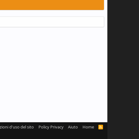
zioni d'uso del sito
Policy Privacy
Aiuto
Home
R
S
S