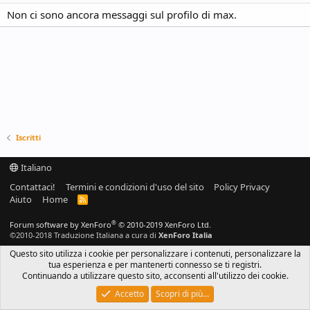
Non ci sono ancora messaggi sul profilo di max.
Iscritti
Italiano
Contattaci!
Termini e condizioni d'uso del sito
Policy Privacy
Aiuto
Home
R
S
S
®
Forum software by XenForo
© 2010-2019 XenForo Ltd.
©2010-2018 Traduzione Italiana a cura di
XenForo Italia
Questo sito utilizza i cookie per personalizzare i contenuti, personalizzare la
tua esperienza e per mantenerti connesso se ti registri.
Continuando a utilizzare questo sito, acconsenti all'utilizzo dei cookie.
Accetto
Scopri di più…