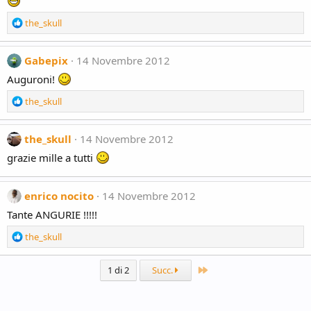
o
n
R
the_skull
s
e
:
a
c
Gabepix
14 Novembre 2012
t
Auguroni!
i
o
R
the_skull
n
e
s
a
:
c
the_skull
14 Novembre 2012
t
grazie mille a tutti
i
o
n
enrico nocito
14 Novembre 2012
s
:
Tante ANGURIE !!!!!
R
the_skull
e
a
Ultimo
1 di 2
Succ.
c
t
i