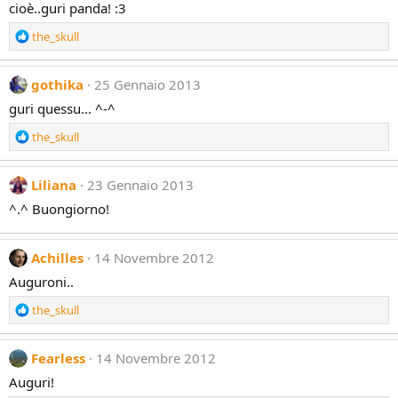
cioè..guri panda! :3
i
o
R
the_skull
n
e
s
a
:
c
gothika
25 Gennaio 2013
t
guri quessu... ^-^
i
o
R
the_skull
n
e
s
a
:
c
Liliana
23 Gennaio 2013
t
^.^ Buongiorno!
i
o
n
Achilles
14 Novembre 2012
s
:
Auguroni..
R
the_skull
e
a
c
Fearless
14 Novembre 2012
t
Auguri!
i