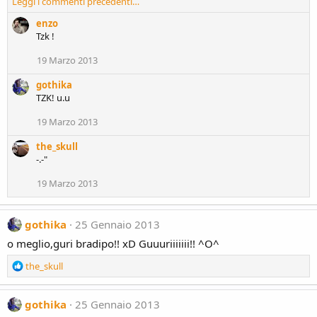
Leggi i commenti precedenti…
a
c
enzo
t
Tzk !
i
o
19 Marzo 2013
n
s
gothika
:
TZK! u.u
19 Marzo 2013
the_skull
-.-"
19 Marzo 2013
gothika
25 Gennaio 2013
o meglio,guri bradipo!! xD Guuuriiiiiii!! ^O^
R
the_skull
e
a
c
gothika
25 Gennaio 2013
t