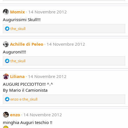
e
a
c
Momix
14 Novembre 2012
t
Augurissimi Skull!!!
i
o
R
the_skull
n
e
s
a
:
c
Achille di Peleo
14 Novembre 2012
t
Auguroni!!!!
i
o
R
the_skull
n
e
s
a
:
c
Liliana
14 Novembre 2012
t
AUGURI PICCIOTTO!!! ^.^
i
By Mario il Camionista
o
n
R
enzo
e
the_skull
s
e
:
a
c
enzo
14 Novembre 2012
t
minghia Auguri teschio !!
i