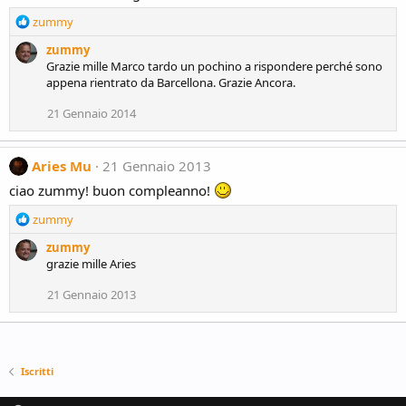
R
zummy
e
zummy
a
Grazie mille Marco tardo un pochino a rispondere perché sono
c
appena rientrato da Barcellona. Grazie Ancora.
t
i
21 Gennaio 2014
o
n
s
Aries Mu
21 Gennaio 2013
:
ciao zummy! buon compleanno!
R
zummy
e
zummy
a
grazie mille Aries
c
t
21 Gennaio 2013
i
o
n
s
:
Iscritti