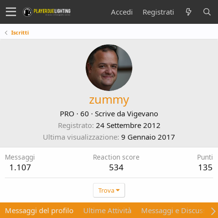
Accedi
Registrati
Iscritti
zummy
PRO
·
60
·
Scrive da
Vigevano
Registrato
24 Settembre 2012
Ultima visualizzazione
9 Gennaio 2017
Messaggi
Reaction score
Punti
1.107
534
135
Trova
Messaggi del profilo
Ultime Attività
Messaggi e Discussion