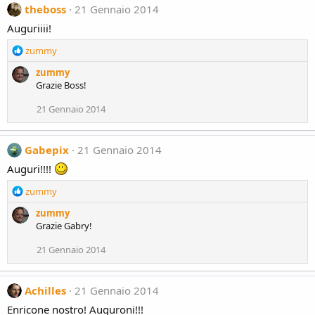
theboss
21 Gennaio 2014
Auguriiii!
R
zummy
e
zummy
a
Grazie Boss!
c
t
21 Gennaio 2014
i
o
n
Gabepix
21 Gennaio 2014
s
:
Auguri!!!!
R
zummy
e
zummy
a
Grazie Gabry!
c
t
21 Gennaio 2014
i
o
n
Achilles
21 Gennaio 2014
s
:
Enricone nostro! Auguroni!!!