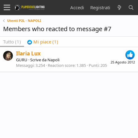
Accedi
Registrati
Utenti P2L - NAPOLI
Members who reacted to message #7
Tutto
(1)
Mi piace
(1)
Ilaria Lux
GURU
·
Scrive da
Napoli
25 Agosto 2012
Messaggi
3.254
Reaction score
1.385
Punti
205