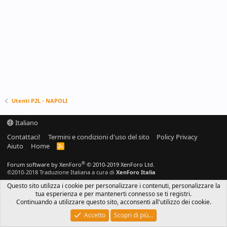
Utenti P2L - NAPOLI
Italiano
Contattaci!
Termini e condizioni d'uso del sito
Policy Privacy
Aiuto
Home
R
S
S
®
Forum software by XenForo
© 2010-2019 XenForo Ltd.
©2010-2018 Traduzione Italiana a cura di
XenForo Italia
Questo sito utilizza i cookie per personalizzare i contenuti, personalizzare la
tua esperienza e per mantenerti connesso se ti registri.
Continuando a utilizzare questo sito, acconsenti all'utilizzo dei cookie.
Accetto
Scopri di più…