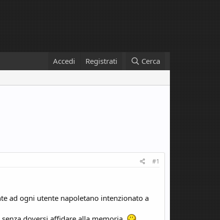
Accedi
Registrati
Cerca
#1
nte ad ogni utente napoletano intenzionato a
, senza doversi affidare alla memoria.