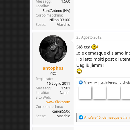
Messaggi
1.560
Località
Sant'Antimo (NA)
Corpo macchina
Nikon D3100
Sesso
Maschio
25 Agosto 2012
Stò ccà
Io e demasque ci siamo inc
Ho letto molti post di uten
Uagliù jàmm !
antophos
PRO
Registrato
16 Luglio 2011
Messaggi
1.501
Località
Napoli
Sito Web
www.flickr.com
Corpo macchina
canon550d
Sesso
Maschio
R
AntVale46
,
demasque
e
Ilar
e
a