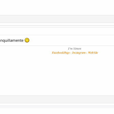
ranquillamente
I'm Simon
FacebookPage
-
Instagram
-
WebSite