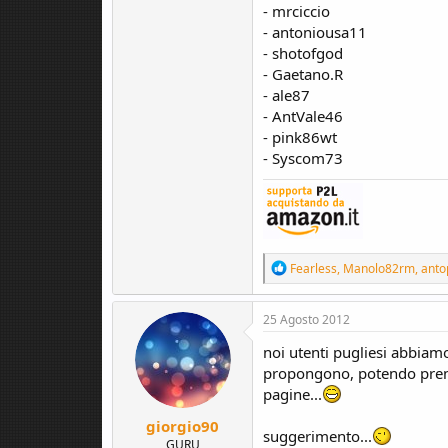
- mrciccio
- antoniousa11
- shotofgod
- Gaetano.R
- ale87
- AntVale46
- pink86wt
- Syscom73
R
Fearless
,
Manolo82rm
,
anto
e
a
c
25 Agosto 2012
t
i
noi utenti pugliesi abbiam
o
propongono, potendo prend
n
pagine...
s
:
giorgio90
suggerimento...
GURU