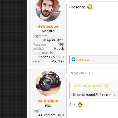
t
i
Presente.
o
n
s
:
demasque
Maestro
Registrato
30 Aprile 2011
Messaggi
108
Località
Napoli
Corpo macchina
Canon EOS 550D
R
Ilaria Lux
Sesso
Maschio
e
a
c
25 Agosto 2012
t
i
o
Ilaria Lux ha scritto:
n
s
Tu sei di napoli?? E nemmen
:
willdesign
E si.
PRO
Registrato
4 Dicembre 2010