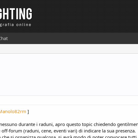
Chat
Manolo82rm
]
ù nessuno durante i raduni, apro questo topic chiedendo gentilme
e off-forum (raduni, cene, eventi vari) di indicare la sua presenza.
 che si organizza qualcosa, si avrà modo di poter convocare tutti