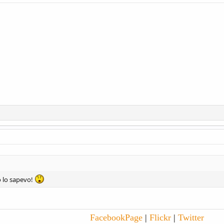
o lo sapevo!
Facebook
Page
|
Flick
r
|
Twitter