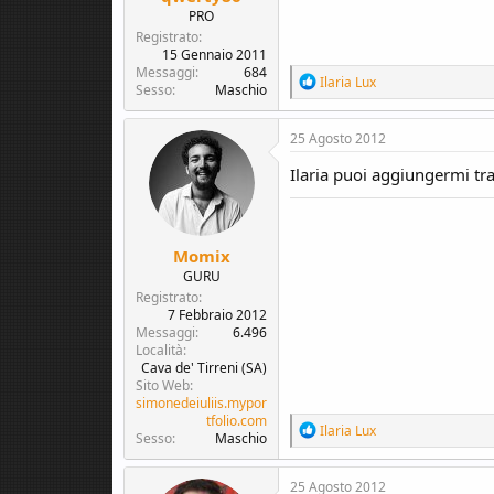
PRO
Registrato
15 Gennaio 2011
Messaggi
684
R
Ilaria Lux
Sesso
Maschio
e
a
c
25 Agosto 2012
t
i
Ilaria puoi aggiungermi t
o
n
s
:
Momix
GURU
Registrato
7 Febbraio 2012
Messaggi
6.496
Località
Cava de' Tirreni (SA)
Sito Web
simonedeiuliis.mypor
tfolio.com
R
Ilaria Lux
Sesso
Maschio
e
a
c
25 Agosto 2012