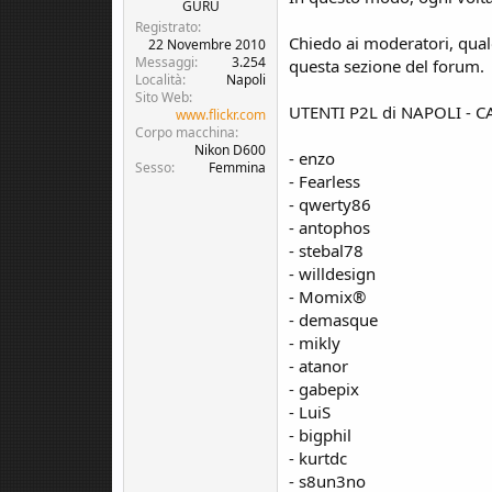
c
o
GURU
u
Registrato
Chiedo ai moderatori, qual
s
22 Novembre 2010
Messaggi
3.254
s
questa sezione del forum.
Località
Napoli
i
Sito Web
o
UTENTI P2L di NAPOLI - 
www.flickr.com
n
Corpo macchina
e
Nikon D600
- enzo
Sesso
Femmina
- Fearless
- qwerty86
- antophos
- stebal78
- willdesign
- Momix®
- demasque
- mikly
- atanor
- gabepix
- LuiS
- bigphil
- kurtdc
- s8un3no