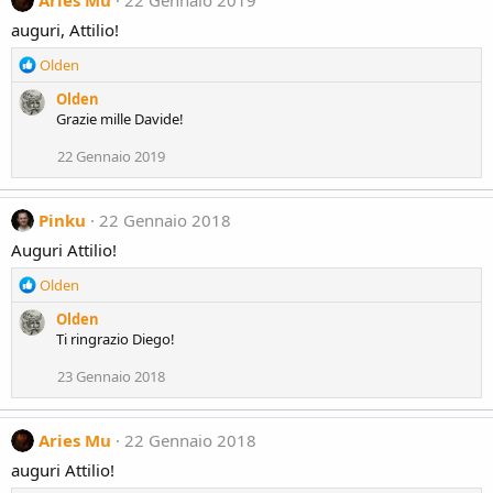
Aries Mu
22 Gennaio 2019
s
:
auguri, Attilio!
R
Olden
e
Olden
a
Grazie mille Davide!
c
t
22 Gennaio 2019
i
o
n
Pinku
22 Gennaio 2018
s
:
Auguri Attilio!
R
Olden
e
Olden
a
Ti ringrazio Diego!
c
t
23 Gennaio 2018
i
o
n
Aries Mu
22 Gennaio 2018
s
:
auguri Attilio!