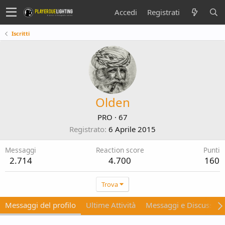
Accedi
Registrati
Iscritti
Olden
PRO
·
67
Registrato
6 Aprile 2015
Messaggi
Reaction score
Punti
2.714
4.700
160
Trova
Messaggi del profilo
Ultime Attività
Messaggi e Discussion